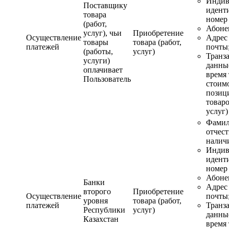
Индив
Поставщику
идент
товара
номер
(работ,
Абоне
услуг), чьи
Приобретение
Осуществление
Адрес
товары
товара (работ,
платежей
почты
(работы,
услуг)
Транз
услуги)
данные
оплачивает
время 
Пользователь
стоимо
позиц
товаро
услуг)
Фамил
отчест
налич
Индив
идент
номер
Абоне
Банки
Адрес
второго
Приобретение
Осуществление
почты
уровня
товара (работ,
платежей
Транз
Республики
услуг)
данные
Казахстан
время 