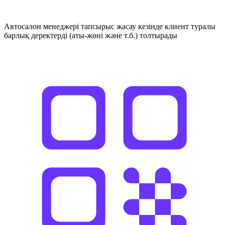
Автосалон менеджері тапсырыс жасау кезінде клиент туралы
барлық деректерді (аты-жөні және т.б.) толтырады