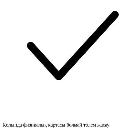
Қолында физикалық картасы болмай төлем жасау