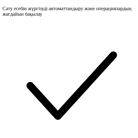
Сату есебін жүргізуді автоматтандыру және операциялардың
жағдайын бақылау