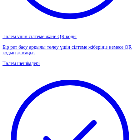
Төлем үшін сілтеме және QR коды
Бір рет басу арқылы төлеу үшін сілтеме жіберіңіз немесе QR
кодын жасаңыз.
Төлем шешімдері