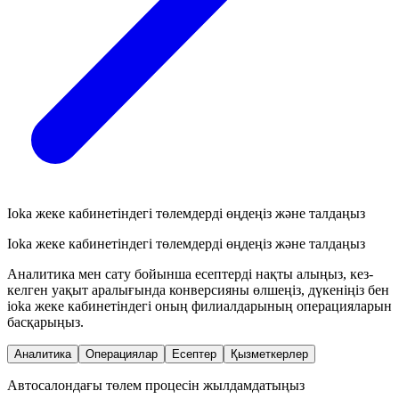
Ioka жеке кабинетіндегі төлемдерді өңдеңіз және талдаңыз
Ioka жеке кабинетіндегі төлемдерді өңдеңіз және талдаңыз
Аналитика мен сату бойынша есептерді нақты алыңыз, кез-
келген уақыт аралығында конверсияны өлшеңіз, дүкеніңіз бен
ioka жеке кабинетіндегі оның филиалдарының операцияларын
басқарыңыз.
Аналитика
Операциялар
Есептер
Қызметкерлер
Автосалондағы төлем процесін жылдамдатыңыз