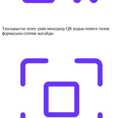
Тапсырысты төлеу үшін менеджер QR кодын немесе төлем
формасына сілтеме жасайды