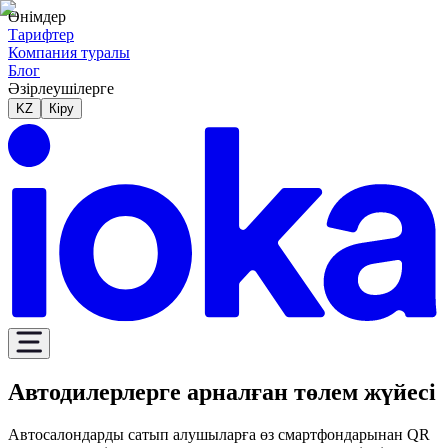
Өнімдер
Тарифтер
Компания туралы
Блог
Әзірлеушілерге
KZ
Кіру
Автодилерлерге арналған төлем жүйесі
Автосалондарды сатып алушыларға өз смартфондарынан QR