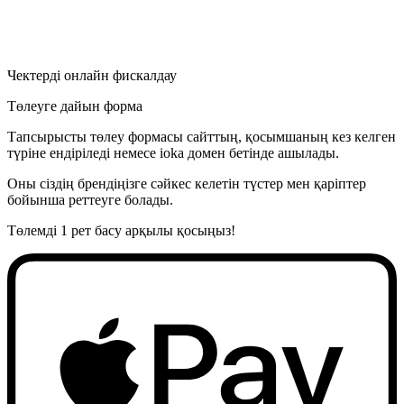
Чектерді онлайн фискалдау
Төлеуге дайын форма
Тапсырысты төлеу формасы сайттың, қосымшаның кез келген
түріне ендіріледі немесе ioka домен бетінде ашылады.
Оны сіздің брендіңізге сәйкес келетін түстер мен қаріптер
бойынша реттеуге болады.
Төлемді 1 рет басу арқылы қосыңыз!