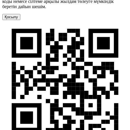
коды немесе сілтеме арқылы жылдам төлеуге мүмкіндік
беретін дайын шешім.
Қосылу