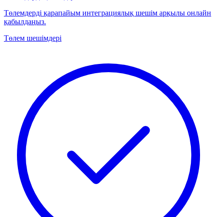
Төлемдерді қарапайым интеграциялық шешім арқылы онлайн
қабылдаңыз.
Төлем шешімдері