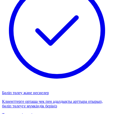
Бөліп төлеу және несиелер
Клиенттерге орташа чек пен адалдықты арттыра отырып,
бөліп төлеуге мүмкіндік беріңіз