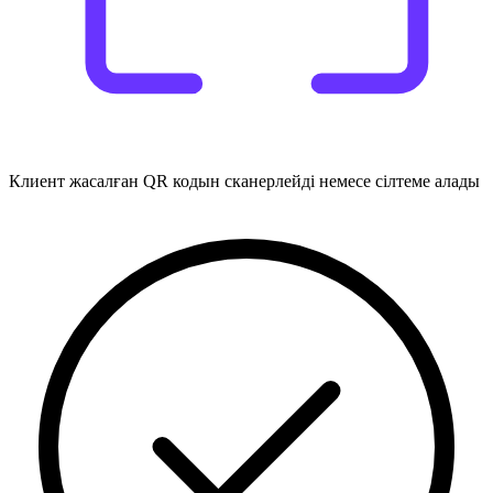
Клиент жасалған QR кодын сканерлейді немесе сілтеме алады