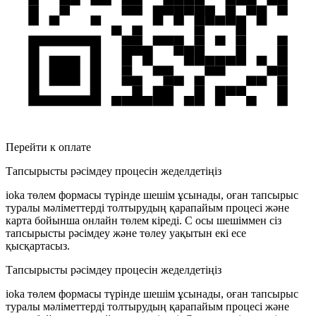
Перейти к оплате
Тапсырысты рәсімдеу процесін жеделдетіңіз
ioka төлем формасы түрінде шешім ұсынады, оған тапсырыс
туралы мәліметтерді толтырудың қарапайым процесі және
карта бойынша онлайн төлем кіреді. С осы шешіммен сіз
тапсырысты рәсімдеу және төлеу уақытын екі есе
қысқартасыз.
Тапсырысты рәсімдеу процесін жеделдетіңіз
ioka төлем формасы түрінде шешім ұсынады, оған тапсырыс
туралы мәліметтерді толтырудың қарапайым процесі және