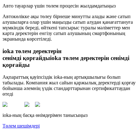
Авто тауарлар үшін төлем процесін жылдамдатыңыз
Автокөлікке ақы төлеу бірнеше минутты алады және сатып
алушыларға олар үшін маңызды сатып алудан қанағаттануға
мүмкіндік береді, өйткені тапсырыс туралы мәліметтер мен
карта деректерін енгізу сатып алушының смартфонының
экранында көрсетіледі.
ioka төлем деректерін
сенімді қорғайды
ioka төлем деректерін сенімді
қорғайды
Ақпараттық қауіпсіздік ioka-ның артықшылығы болып
табылады. Компания жыл сайын қаржылық деректерді қорғау
бойынша әлемнің үздік стандарттарынан сертификаттаудан
өтеді
ioka-ның басқа өнімдерімен танысыңыз
Төлем шешімдері