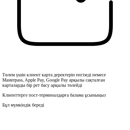
Төлем үшін клиент карта деректерін енгізеді немесе
Masterpass, Apple Pay, Google Pay арқылы сақталған
карталарды бір рет басу арқылы төлейді
Клиенттерге пост-терминалдарға балама ұсыныңыз
Бұл мүмкіндік береді