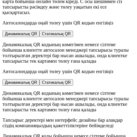
карта бойынша онлайн төлем кіреді. С осы шешіммен сіз
тапсырысты рәсімдеу және төлеу уақытын екі есе
қысқартасыз.
Автосалондарда оңай төлеу үшін QR кодын енгізіңіз
Динамикалық QR
Статикалық QR
Динамикалық QR кодының көмегімен немесе сілтеме
бойынша клиентте автосалон менеджері тапсырысы туралы
толтырылған деректері бар нысан ашылады, онда клиентке
тапсырысты тек картамен төлеу ғана қалады
Автосалондарда оңай төлеу үшін QR кодын енгізіңіз
Динамикалық QR
Статикалық QR
Динамикалық QR кодының көмегімен немесе сілтеме
бойынша клиентте автосалон менеджері тапсырысы туралы
толтырылған деректері бар нысан ашылады, онда клиентке
тапсырысты тек картамен төлеу ғана қалады
Тапсырыс деректері мен интерфейс дизайны бар алаңдар
сіздің компанияңыздың қажеттіліктеріне бейімделеді
Динамикалық QR коды бойынша немесе сілтеме бойынша